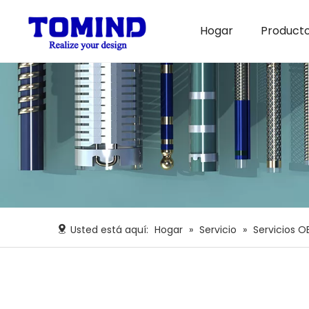
Hogar
Product
Soluciones de catéter
Noticias de la compañía
Usted está aquí:
Hogar
»
Servicio
»
Servicios 