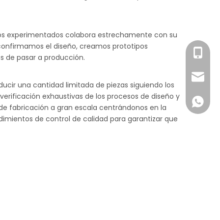
eros experimentados colabora estrechamente con su
 confirmamos el diseño, creamos prototipos
+86-18
es de pasar a producción.
samdo
ucir una cantidad limitada de piezas siguiendo los
erificación exhaustivas de los procesos de diseño y
+86-18
 de fabricación a gran escala centrándonos en la
cedimientos de control de calidad para garantizar que