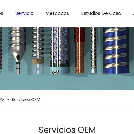
os
Servicio
Mercados
Estudios De Caso
Pruebas y validaciones
Preguntas más frecuentes
Noticias de la Industria
Tubo termocontraíble de PET
Calidad y
OEM
»
Servicios OEM
Servicios OEM